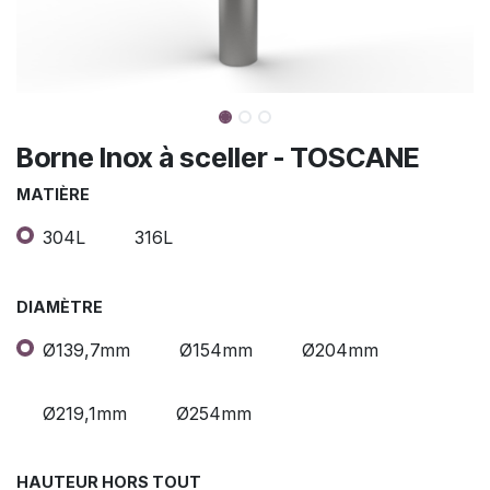
Borne Inox à sceller - TOSCANE
MATIÈRE
304L
316L
DIAMÈTRE
Ø139,7mm
Ø154mm
Ø204mm
Ø219,1mm
Ø254mm
HAUTEUR HORS TOUT