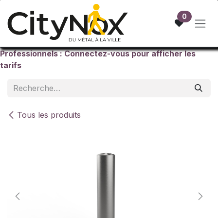
Se rendre au contenu
0
Professionnels : Connectez-vous pour afficher les
tarifs
Tous les produits