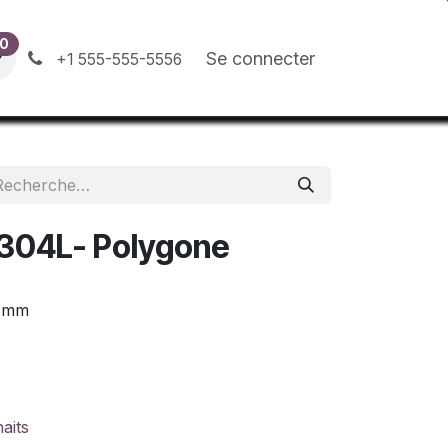
0
ion
Contactez-nous
Blog
Se connecter
+1 555-555-5556
x 304L- Polygone
4 mm
haits