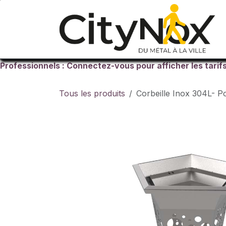
Se rendre au contenu
Professionnels : Connectez-vous pour afficher les tarif
Tous les produits
Corbeille Inox 304L- P