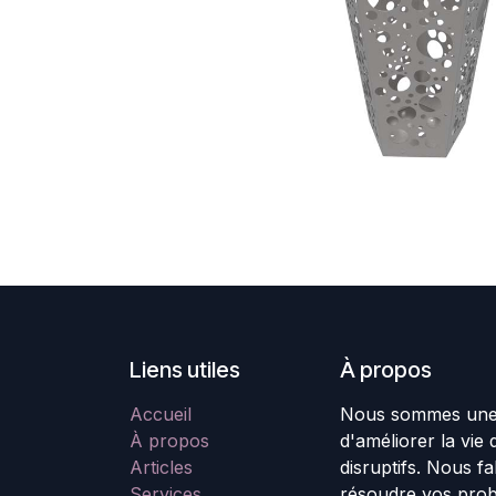
Liens utiles
À propos
Accueil
Nous sommes une é
À propos
d'améliorer la vie
Articles
disruptifs. Nous f
Services
résoudre vos pro