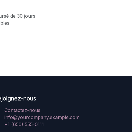
ursé de 30 jours
ables
ejoignez-nous
Contactez-nous
info@yourcompany.example.com
+1 (650) 555-0111