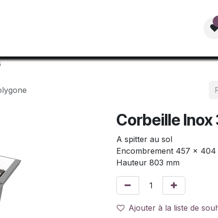
Accueil
Mobilier Urbain
Boutique
Documentat
s
olygone
Corbeille Ino
A spitter au sol
Encombrement 457 x 40
Hauteur 803 mm
Ajouter à la liste de sou