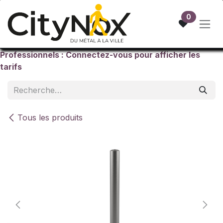
Se rendre au contenu
0
Professionnels : Connectez-vous pour afficher les
tarifs
Tous les produits