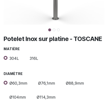
Potelet Inox sur platine - TOSCANE
MATIÈRE
304L
316L
DIAMÈTRE
Ø60,3mm
Ø76,1mm
Ø88,9mm
Ø104mm
Ø114,3mm